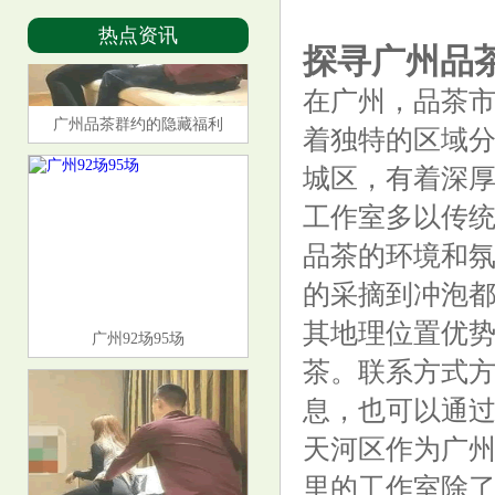
热点资讯
探寻广州品
在广州，品茶市
广州品茶群约的隐藏福利
着独特的区域
城区，有着深
工作室多以传
品茶的环境和氛
的采摘到冲泡
其地理位置优
广州92场95场
茶。联系方式
息，也可以通
天河区作为广
里的工作室除了