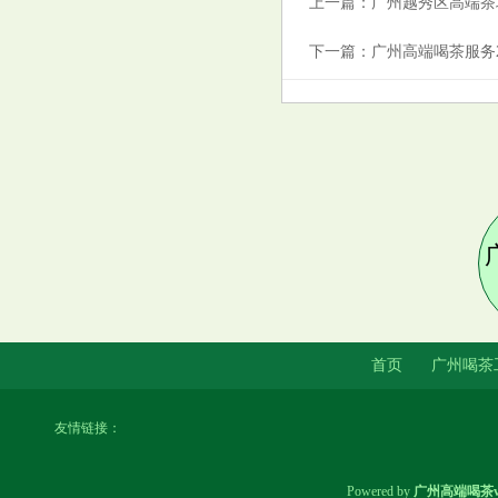
上一篇：
广州越秀区高端茶
下一篇：
广州高端喝茶服务
揭秘佛山葵花莆典论坛：广佛24
小时上门茶资源与QT场体验报
告汇总
广州石牌村按摩，专业技师为你
首页
广州喝茶
解决身心困扰
友情链接：
Powered by
广州高端喝茶